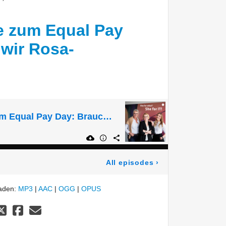
e zum Equal Pay
wir Rosa-
Female Finance zum Equal Pay Day: Brauchen wir Rosa-Geldanlagen?
All episodes
›
laden:
MP3
|
AAC
|
OGG
|
OPUS