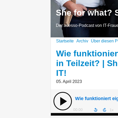
She for what? S
Der adesso-Podcast von IT-Frau
Startseite
Archiv
Über diesen P
Wie funktionier
in Teilzeit? | 
IT!
05. April 2023
00:00