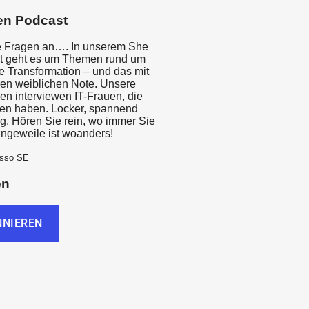
en Podcast
e Fragen an…. In unserem She
st geht es um Themen rund um
le Transformation – und das mit
en weiblichen Note. Unsere
en interviewen IT-Frauen, die
en haben. Locker, spannend
ig. Hören Sie rein, wo immer Sie
angeweile ist woanders!
esso SE
en