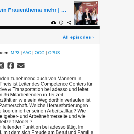
Teilzeit ist längst kein Frauenthema mehr | She for What? She for IT!
All episodes
›
laden:
MP3
|
AAC
|
OGG
|
OPUS
werden zunehmend auch von Männern in
eis ist Leiter des Competence Centers für
ive & Transportation bei adesso und leitet
n 36 Mitarbeitenden in Teilzeit.
zählt er, wie sein Weg dorthin verlaufen ist
Partnerschaft. Welche Herausforderungen
e koordiniert er seinen Arbeitsalltag? Wie
Arbeitgeber- und Arbeitnehmerseite und wie
eilzeit-Modell?
n leitender Funktion bei adesso tätig. Im
ell, mit dem sich Freude am Beruf und Familie