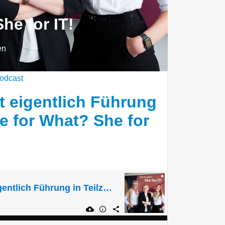
he for IT!
en
odcast
t eigentlich Führung
She for What? She for
Wie funktioniert eigentlich Führung in Teilzeit? | She for What? She for IT!