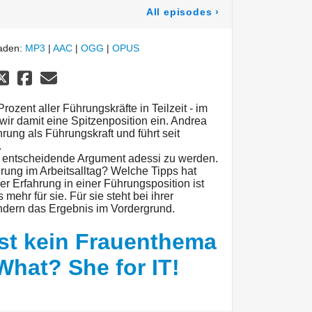
All episodes
›
laden:
MP3
|
AAC
|
OGG
|
OPUS
rozent aller Führungskräfte in Teilzeit - im
ir damit eine Spitzenposition ein. Andrea
rung als Führungskraft und führt seit
.
as entscheidende Argument adessi zu werden.
hrung im Arbeitsalltag? Welche Tipps hat
r Erfahrung in einer Führungsposition ist
 mehr für sie. Für sie steht bei ihrer
sondern das Ergebnis im Vordergrund.
ngst kein Frauenthema
What? She for IT!