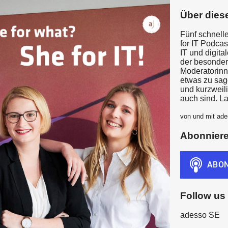
Über dies
Fünf schnell
for IT Podca
IT und digita
der besonder
Moderatorinn
etwas zu sag
und kurzweil
auch sind. L
von und mit ad
Abonnier
Follow us
adesso SE