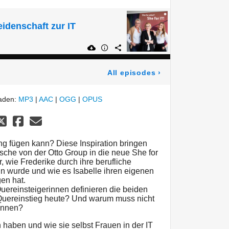
eidenschaft zur IT
All episodes
›
laden:
MP3
|
AAC
|
OGG
|
OPUS
ng fügen kann? Diese Inspiration bringen
zsche von der Otto Group in die neue She for
r, wie Frederike durch ihre berufliche
in wurde und wie es Isabelle ihren eigenen
en hat.
Quereinsteigerinnen definieren die beiden
Quereinstieg heute? Und warum muss nicht
können?
 haben und wie sie selbst Frauen in der IT