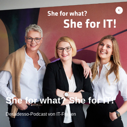
She for what? She for IT!
Der adesso-Podcast von IT-Frauen